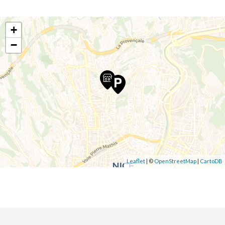
+
−
Leaflet
| ©
OpenStreetMap
|
CartoDB