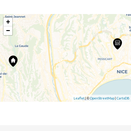
+
−
Leaflet
| ©
OpenStreetMap
|
CartoDB