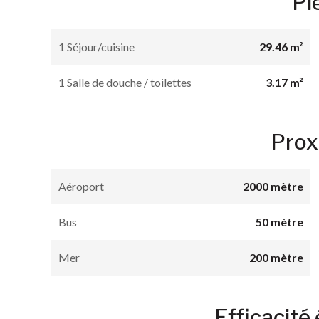
Pi
1 Séjour/cuisine
29.46 m²
1 Salle de douche / toilettes
3.17 m²
Prox
Aéroport
2000 mètre
Bus
50 mètre
Mer
200 mètre
Efficacité