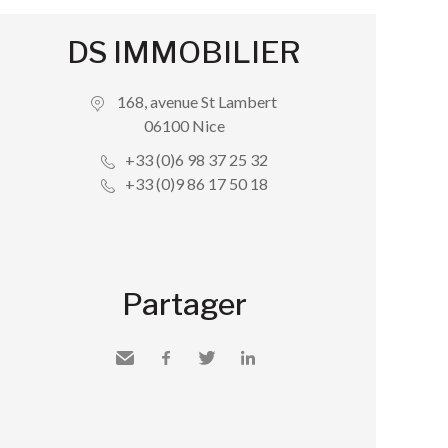
DS IMMOBILIER
168, avenue St Lambert
06100 Nice
+33 (0)6 98 37 25 32
+33 (0)9 86 17 50 18
Partager
Envoyer
Facebook
Twitter
LinkedIn
à un
ami