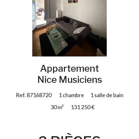
Ajouter à la sélection
Appartement
Nice Musiciens
Ref. 87168720
1 chambre
1 salle de bain
30 m²
131 250 €