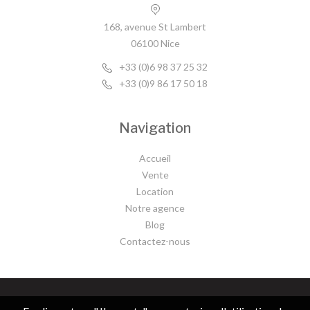
168, avenue St Lambert
06100 Nice
+33 (0)6 98 37 25 32
+33 (0)9 86 17 50 18
Navigation
Accueil
Vente
Location
Notre agence
Blog
Contactez-nous