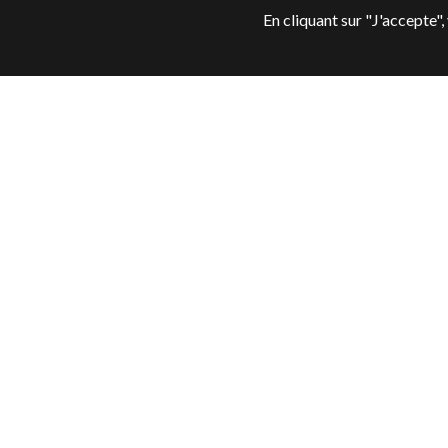
En cliquant sur "J'accepte",
Appartement, Nice
620 000 €