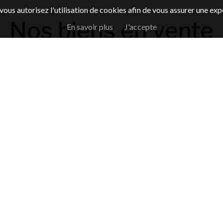
 vous autorisez l'utilisation de cookies afin de vous assurer une exp
Nos biens en vente
En savoir plus
J'accepte
Appartements
Villas
Appartement, Nice
215 000 €